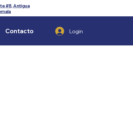
te #8, Antigua
emala
Contacto
Login