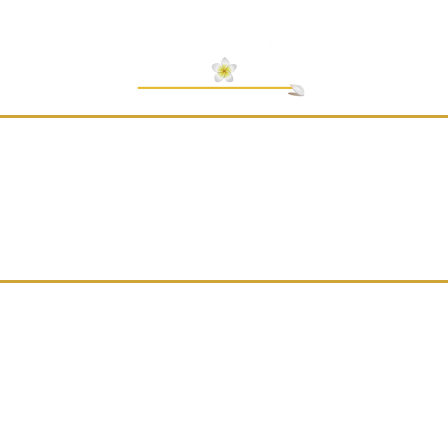
Ubicación
6a Avenida Norte #8,
Antigua Guatemala
Reglas del Hotel y Políticas Generales
© Hotel Casa Rústica