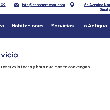
709
info@casarusticagt.com
6a Avenida Nor
Guat
ca
Habitaciones
Servicios
La Antigua
vicio
y reserva la fecha y hora que más te convengan