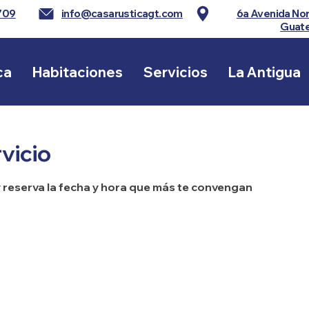
709
info@casarusticagt.com
6a Avenida Nor
Guat
ca
Habitaciones
Servicios
La Antigua
vicio
y reserva la fecha y hora que más te convengan