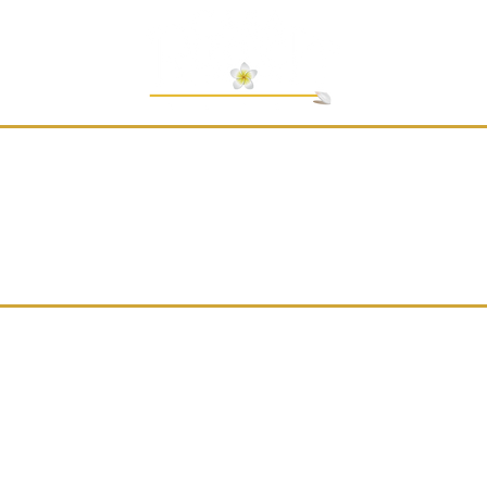
Ubicación
6a Avenida Norte #8,
Antigua Guatemala
Reglas del Hotel y Políticas Generales
© Hotel Casa Rústica