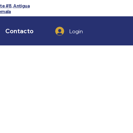
te #8, Antigua
emala
Contacto
Login