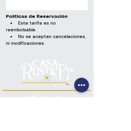
Políticas de Reservación
• Esta tarifa es no
reembolsable.
• No se aceptan cancelaciones,
ni modificaciones.
Contacto
+(502) 7832-3709
+(502) 7832-0694
info@casarusticagt.com
Ubicación