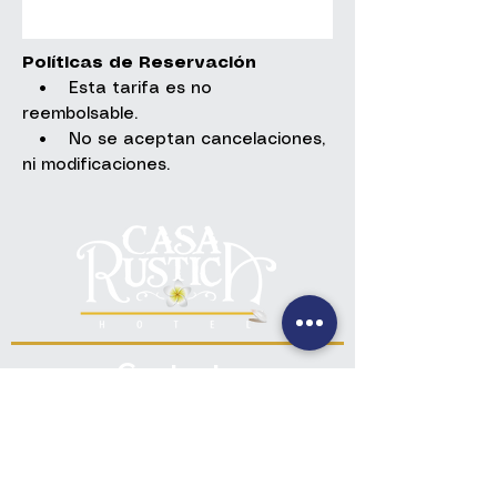
Políticas de Reservación
• Esta tarifa es no
reembolsable.
• No se aceptan cancelaciones,
ni modificaciones.
Contacto
+(502) 7832-3709
+(502) 7832-0694
info@casarusticagt.com
Ubicación