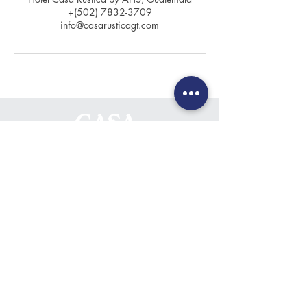
+(502) 7832-3709
info@casarusticagt.com
Contacto
+(502) 7832-3709
+(502) 7832-0694
info@casarusticagt.com
Ubicación
6a Avenida Norte #8,