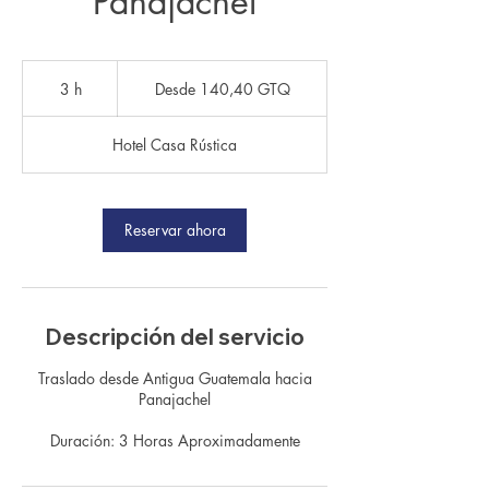
Panajachel
Desde
140,40
3 h
3
Desde 140,40 GTQ
quetzales
guatemaltecos
h
Hotel Casa Rústica
Reservar ahora
Descripción del servicio
Traslado desde Antigua Guatemala hacia
Panajachel