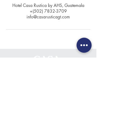
Hotel Casa Rustica by AHS, Guatemala
+(502) 7832-3709
info@casarusticagt.com
Contacto
+(502) 7832-3709
+(502) 7832-0694
info@casarusticagt.com
Ubicación