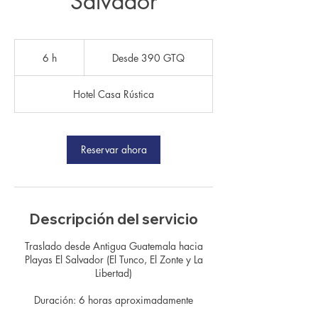
Salvador
Desde
390
6 h
6
Desde 390 GTQ
quetzales
guatemaltecos
h
Hotel Casa Rústica
Reservar ahora
Descripción del servicio
Traslado desde Antigua Guatemala hacia
Playas El Salvador (El Tunco, El Zonte y La
Libertad)
Duración: 6 horas aproximadamente