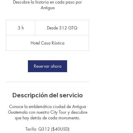
Descubre la historia en cada paso por
Antigua
Desde
312
3 h
3
Desde 312 GTQ
quetzales
guatemaltecos
h
Hotel Casa Rústica
Reservar ahora
Descripción del servicio
Conoce la emblemática ciudad de Antigua
Guatemala con nuestro City Tour y descubre
que hay detrás de cada monumento.
Tarifa: Q312 ($40USD)